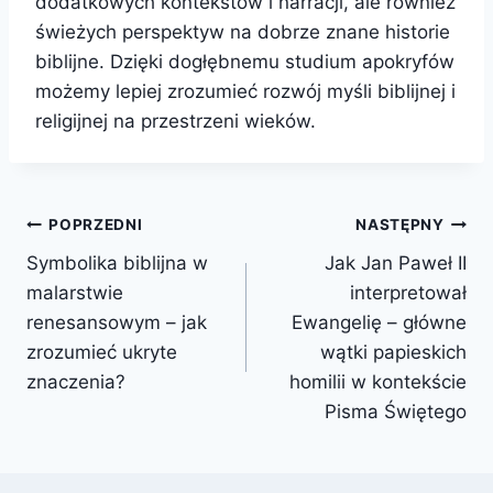
dodatkowych kontekstów i narracji, ale również
świeżych perspektyw na dobrze znane historie
biblijne. Dzięki dogłębnemu studium apokryfów
możemy lepiej zrozumieć rozwój myśli biblijnej i
religijnej na przestrzeni wieków.
Nawigacja
POPRZEDNI
NASTĘPNY
Symbolika biblijna w
Jak Jan Paweł II
wpisu
malarstwie
interpretował
renesansowym – jak
Ewangelię – główne
zrozumieć ukryte
wątki papieskich
znaczenia?
homilii w kontekście
Pisma Świętego