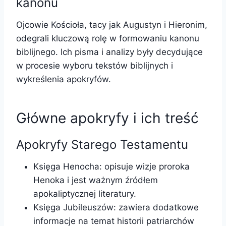
kanonu
Ojcowie Kościoła, tacy jak Augustyn i Hieronim,
odegrali kluczową rolę w formowaniu kanonu
biblijnego. Ich pisma i analizy były decydujące
w procesie wyboru tekstów biblijnych i
wykreślenia apokryfów.
Główne apokryfy i ich treść
Apokryfy Starego Testamentu
Księga Henocha: opisuje wizje proroka
Henoka i jest ważnym źródłem
apokaliptycznej literatury.
Księga Jubileuszów: zawiera dodatkowe
informacje na temat historii patriarchów