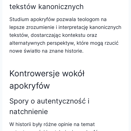
tekstów kanonicznych
Studium apokryfów pozwala teologom na
lepsze zrozumienie i interpretację kanonicznych
tekstów, dostarczając kontekstu oraz
alternatywnych perspektyw, które mogą rzucić
nowe światło na znane historie.
Kontrowersje wokół
apokryfów
Spory o autentyczność i
natchnienie
W historii były różne opinie na temat