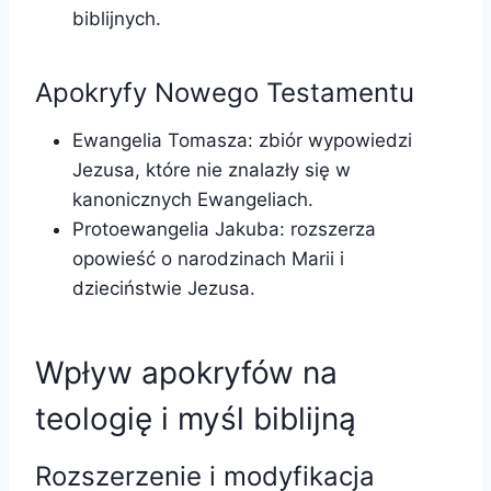
biblijnych.
Apokryfy Nowego Testamentu
Ewangelia Tomasza: zbiór wypowiedzi
Jezusa, które nie znalazły się w
kanonicznych Ewangeliach.
Protoewangelia Jakuba: rozszerza
opowieść o narodzinach Marii i
dzieciństwie Jezusa.
Wpływ apokryfów na
teologię i myśl biblijną
Rozszerzenie i modyfikacja